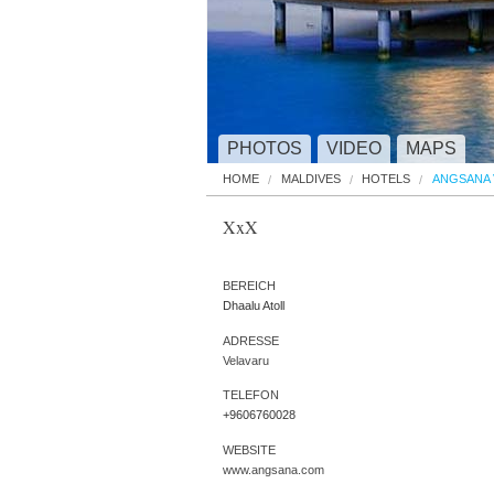
PHOTOS
VIDEO
MAPS
HOME
MALDIVES
HOTELS
ANGSANA 
XxX
BEREICH
Dhaalu Atoll
ADRESSE
Velavaru
TELEFON
+9606760028
WEBSITE
www.angsana.com