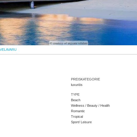
© courtesy of angsana velafaru
VELAVARU
PREISKATEGORIE
luxuriös
TYPE
Beach
Wellness / Beauty / Health
Romantic
Tropical
Sport/ Leisure