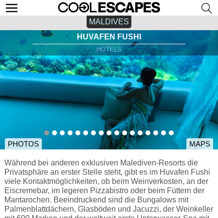
MALDIVES
HUVAFEN FUSHI
HOTELS
PHOTOS
MAPS
Während bei anderen exklusiven Malediven-Resorts die
Privatsphäre an erster Stelle steht, gibt es im Huvafen Fushi
viele Kontaktmöglichkeiten, ob beim Weinverkosten, an der
Eiscremebar, im legeren Pizzabistro oder beim Füttern der
Mantarochen. Beeindruckend sind die Bungalows mit
Palmenblattdächern, Glasböden und Jacuzzi, der Weinkeller