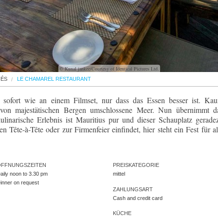
© Kunal jankee/Courtesy of Identical Pictures Ltd.
FÉS
LE CHAMAREL RESTAURANT
h sofort wie an einem Filmset, nur dass das Essen besser ist. Ka
das von majestätischen Bergen umschlossene Meer. Nun übernimmt d
linarische Erlebnis ist Mauritius pur und dieser Schauplatz gerade
 Tête-à-Tête oder zur Firmenfeier einfindet, hier steht ein Fest für al
ÖFFNUNGSZEITEN
PREISKATEGORIE
aily noon to 3.30 pm
mittel
inner on request
ZAHLUNGSART
Cash and credit card
KÜCHE