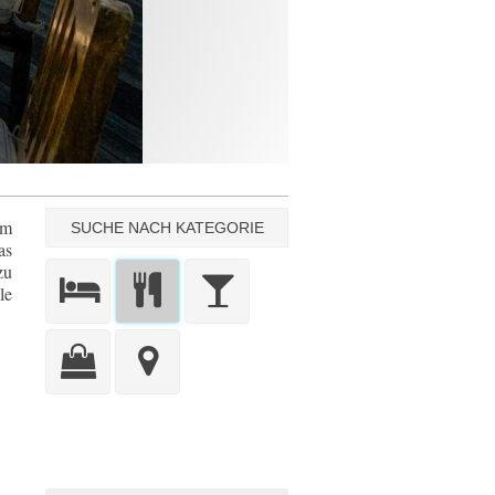
um
SUCHE NACH KATEGORIE
as
zu
le