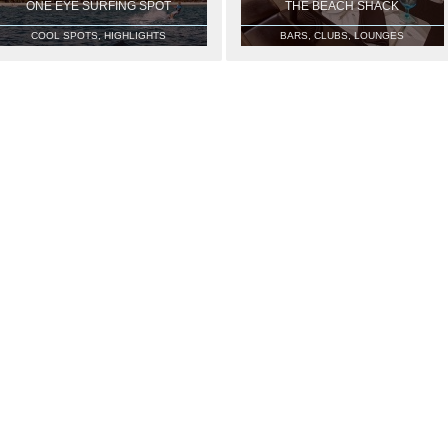
ONE EYE SURFING SPOT
THE BEACH SHACK
COOL SPOTS, HIGHLIGHTS
BARS, CLUBS, LOUNGES