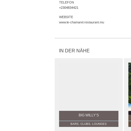
TELEFON
+2304834421
WEBSITE
www.le-chamarel.restaurant.mu
IN DER NÄHE
BIG WILLY’S
BARS, CLUBS, LOUNGES