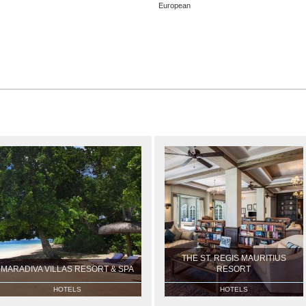
European
THE ST. REGIS MAURITIUS
MARADIVA VILLAS RESORT & SPA
RESORT
HOTELS
HOTELS