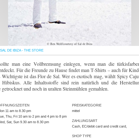
© Ben Wolf/courtesy of Sal de Ibiza
SAL DE IBIZA - THE STORE
llte man eine Vollbremsung einlegen, wenn man die türkisfarbe
ntdeckt. Für die Freunde zu Hause findet man T-Shirts – auch für Kind
 Wichtigste ist das Flor de Sal. Wer es exotisch mag, wählt Spicy Caju
Hibiskus. Alle Inhaltsstoffe sind rein natürlich und die Herstellu
ne getrocknet und noch in uralten Steinmühlen gemahlen.
ÖFFNUNGSZEITEN
PREISKATEGORIE
on 11 am to 8.30 pm
mittel
ue, Thu, Fri 10 am to 2 pm and 4 pm to 8 pm
ZAHLUNGSART
ed, Sat, Sun 9.30 am to 8.30 pm
Cash, EC/debit card and credit card,
SHOP TYPE