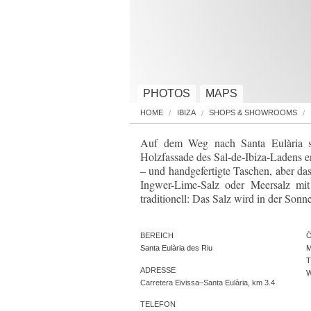
PHOTOS
MAPS
HOME
IBIZA
SHOPS & SHOWROOMS
Auf dem Weg nach Santa Eulària so
Holzfassade des Sal-de-Ibiza-Ladens e
– und handgefertigte Taschen, aber das
Ingwer-Lime-Salz oder Meersalz mit 
traditionell: Das Salz wird in der Son
BEREICH
Santa Eulària des Riu
M
T
ADRESSE
W
Carretera Eivissa–Santa Eulària, km 3.4
TELEFON