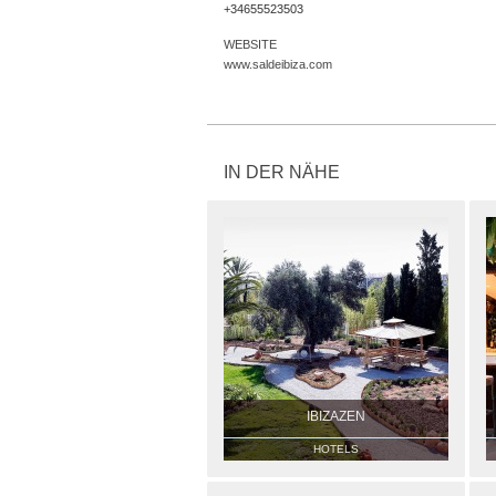
+34655523503
WEBSITE
www.saldeibiza.com
IN DER NÄHE
IBIZAZEN
HOTELS